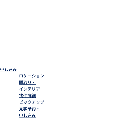
分譲住宅情報
TOP
分譲住宅一覧
松本市岡田松岡
ロケーション
間取り・
インテリア
物件詳細
ピックアップ
見学予約・
申し込み
ロケーション
間取り・
インテリア
物件詳細
ピックアップ
見学予約・
申し込み