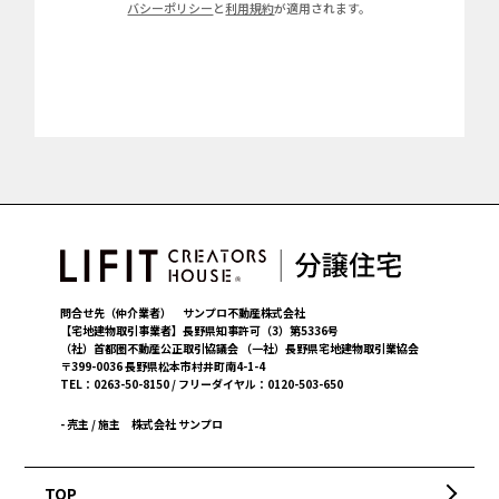
バシーポリシー
と
利用規約
が適用されます。
問合せ先（仲介業者） サンプロ不動産株式会社
【宅地建物取引事業者】長野県知事許可（3）第5336号
（社）首都圏不動産公正取引協議会 （一社）長野県宅地建物取引業協会
〒399-0036 長野県松本市村井町南4-1-4
TEL：0263-50-8150 / フリーダイヤル：0120-503-650
- 売主 / 施主
株式会社 サンプロ
TOP