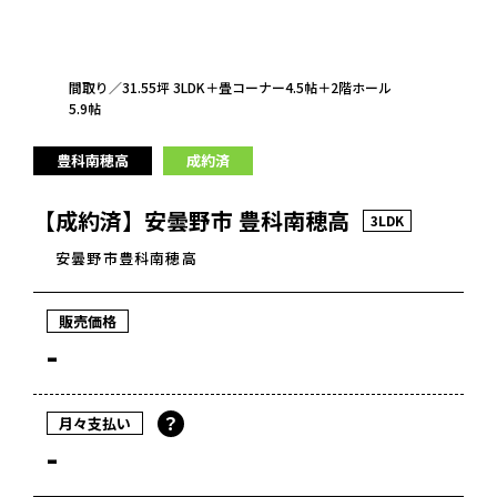
間取り／31.55坪 3LDK＋畳コーナー4.5帖＋2階ホール
5.9帖
豊科南穂高
成約済
【成約済】安曇野市 豊科南穂高
3LDK
安曇野市豊科南穂高
販売価格
-
？
月々支払い
-