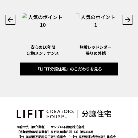
明で
安心の10年間
無垢レッドシダー
エネ
定期メンテナンス
張りの外観
コ
「LIFIT分譲住宅」のこだわりを見る
問合せ先（仲介業者） サンプロ不動産株式会社
【宅地建物取引事業者】長野県知事許可（3）第5336号
（社）首都圏不動産公正取引協議会 （一社）長野県宅地建物取引業協会