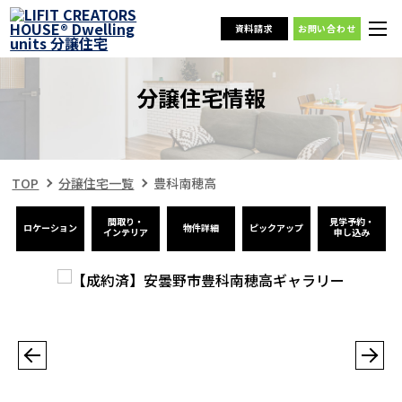
資料請求
お問い合わせ
分譲住宅情報
TOP
分譲住宅一覧
豊科南穂高
間取り・
見学予約・
ロケーション
物件詳細
ピックアップ
インテリア
申し込み