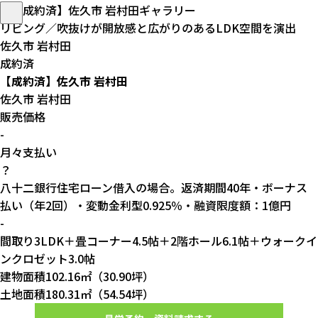
リビング／吹抜けが開放感と広がりのあるLDK空間を演出
佐久市 岩村田
成約済
【成約済】佐久市 岩村田
佐久市 岩村田
販売価格
-
月々支払い
？
八十二銀行住宅ローン借入の場合。返済期間40年・ボーナス
払い（年2回）・変動金利型0.925％・融資限度額：1億円
-
間取り
3LDK＋畳コーナー4.5帖＋2階ホール6.1帖＋ウォークイ
ンクロゼット3.0帖
建物面積
102.16㎡（30.90坪）
土地面積
180.31㎡（54.54坪）