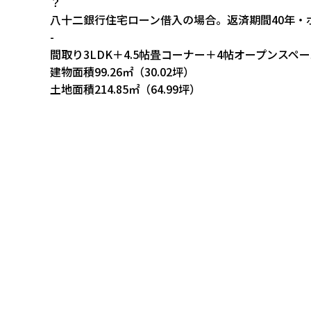
？
八十二銀行住宅ローン借入の場合。返済期間40年・ボ
-
間取り
3LDK＋4.5帖畳コーナー＋4帖オープンスペ
建物面積
99.26㎡（30.02坪）
土地面積
214.85㎡（64.99坪）