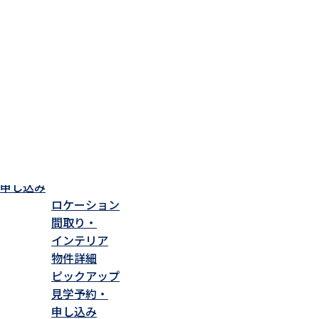
分譲住宅情報
TOP
分譲住宅一覧
穂高柏原
ロケーション
間取り・
インテリア
物件詳細
ピックアップ
見学予約・
申し込み
ロケーション
間取り・
インテリア
物件詳細
ピックアップ
見学予約・
申し込み