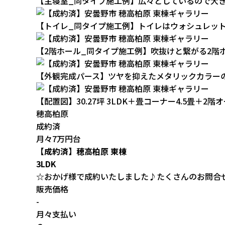
【主寝室_同タイプ施工例】広々としているので大
【トイレ_同タイプ施工例】トイレはウォシュレッ
【2階ホール_同タイプ施工例】吹抜けと繋がる2階
【外観完成パース】ツヤを抑えたメタリックカラー
【配置図】30.27坪 3LDK＋畳コーナー4.5畳＋2階
穂高柏原
成約済
月々7万円台
【成約済】穂高柏原 東棟
3LDK
☆おかげ様で成約いたしました♪たくさんのお問合
販売価格
-
月々支払い