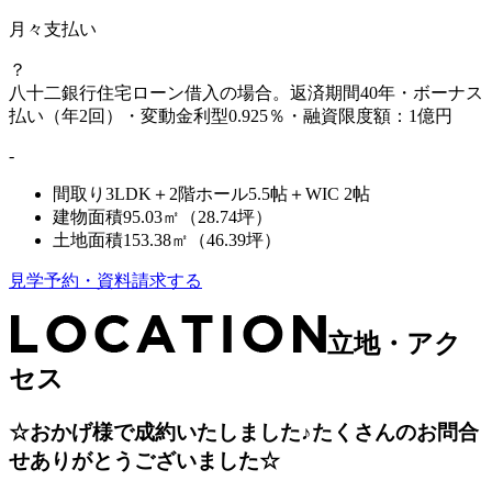
月々支払い
？
八十二銀行住宅ローン借入の場合。返済期間40年・ボーナス
払い（年2回）・変動金利型0.925％・融資限度額：1億円
-
間取り
3LDK＋2階ホール5.5帖＋WIC 2帖
建物面積
95.03㎡（28.74坪）
土地面積
153.38㎡（46.39坪）
見学予約・資料請求する
立地・アク
セス
☆おかげ様で成約いたしました♪たくさんのお問合
せありがとうございました☆