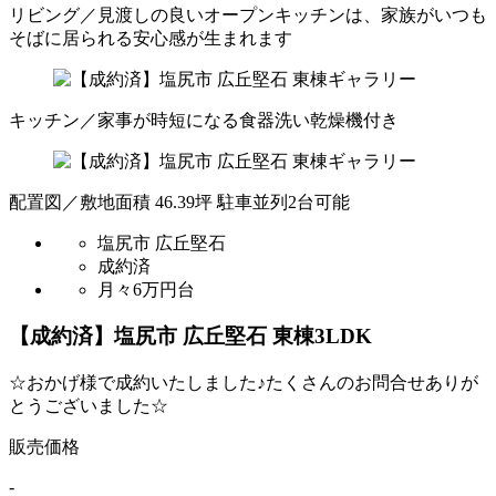
リビング／見渡しの良いオープンキッチンは、家族がいつも
そばに居られる安心感が生まれます
キッチン／家事が時短になる食器洗い乾燥機付き
配置図／敷地面積 46.39坪 駐車並列2台可能
塩尻市 広丘堅石
成約済
月々6万円台
【成約済】塩尻市 広丘堅石 東棟
3LDK
☆おかげ様で成約いたしました♪たくさんのお問合せありが
とうございました☆
販売価格
-