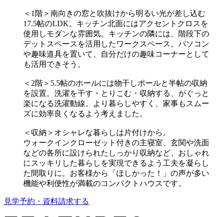
＜1階＞南向きの窓と吹抜けから明るい光が差し込む
17.5帖のLDK。キッチン北面にはアクセントクロスを
使用しモダンな雰囲気。キッチンの隣には、階段下の
デットスペースを活用したワークスペース。パソコン
や趣味道具を置いて、自分だけの趣味コーナーとして
も活用できそう。
＜2階＞5.5帖のホールには物干しポールと半帖の収納
を設置。洗濯を干す・とりこむ・収納する、がぐっと
楽になる洗濯動線。より暮らしやすく、家事もスムー
ズに効率良くなるよう考えました。
＜収納＞オシャレな暮らしは片付けから。
ウォークインクローゼット付きの主寝室、玄関や洗面
などの各所に設けられたしっかり収納など、おしゃれ
にスッキリした暮らしを実現できるよう工夫を凝らし
た間取りに。お客様から「ほしかった！」の声が多い
機能や利便性が満載のコンパクトハウスです。
見学予約・資料請求する